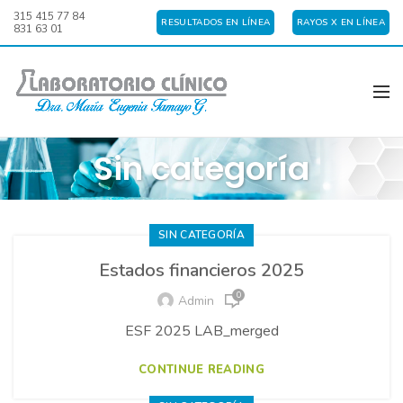
315 415 77 84
RESULTADOS EN LÍNEA
RAYOS X EN LÍNEA
831 63 01
Sin categoría
SIN CATEGORÍA
Estados financieros 2025
0
Admin
ESF 2025 LAB_merged
CONTINUE READING